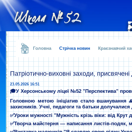
.
Головна
Стрічка новин
Краєзнавчий ха
Патріотично-виховні заходи, присвячені
23.05.2026 16:51
🎓У
Херсонському
ліцеї
№
52
"
Перспектива
" пров
Головною
метою
ініціатив стало вшанування 
захисників. Учні, педагоги та батьки долучалися
✅
Уроки мужності
"Мужність крізь віки: від Крут 
✅
Творча майстерня
— написання листів-подяк, м
✅
Виставка малюнків
"Я славлю свою рідну Укра