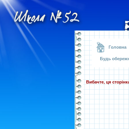
.
Головна
Будь обереж
Вибачте, ця сторінка