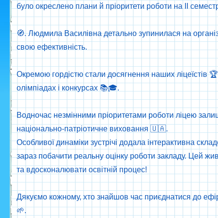
було окреслено плани й пріоритети роботи на ІІ семест
🧭. Людмила Василівна детально зупинилася на організ
свою ефективність.
Окремою гордістю стали досягнення наших ліцеїстів 🏆
олімпіадах і конкурсах 📚🎓.
Водночас незмінними пріоритетами роботи ліцею залиша
національно-патріотичне виховання 🇺🇦.
Особливої динаміки зустрічі додала інтерактивна склад
зараз побачити реальну оцінку роботи закладу. Цей жив
та вдосконалювати освітній процес!
Дякуємо кожному, хто знайшов час приєднатися до ефір
🌱.