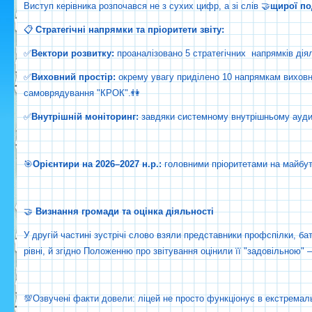
Виступ керівника розпочався не з сухих цифр, а зі слів 🤝
щирої
по
📋
Стратегічні напрямки та пріоритети звіту:
✅
Вектори розвитку:
проаналізовано 5 стратегічних напрямків діял
✅
Виховний простір:
окрему увагу приділено 10 напрямкам виховно
самоврядування "КРОК".👫
✅
Внутрішній моніторинг:
завдяки системному внутрішньому аудиту
🎯
Орієнтири на 2026–2027 н.р.:
головними пріоритетами на майбутн
🤝
Визнання громади та оцінка діяльності
У другій частині зустрічі слово взяли представники профспілки, 
рівні, й згідно Положенню про звітування оцінили її "задовільною
💯Озвучені факти довели: ліцей не просто функціонує в екстремаль