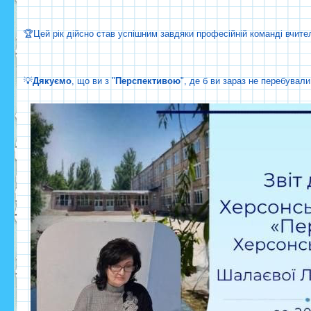
🏆Цей рік дійсно став успішним завдяки професійній команді вчител
💡
Дякуємо
, що ви з "
Перспективою
", де б ви зараз не перебували