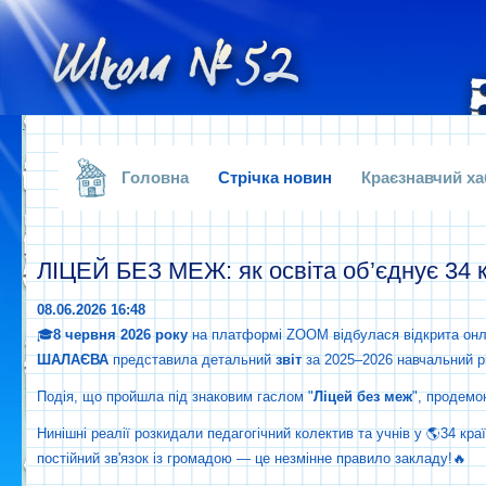
.
Головна
Стрічка новин
Краєзнавчий ха
ЛІЦЕЙ БЕЗ МЕЖ: як освіта об’єднує 34 к
08.06.2026 16:48
🎓
8 червня 2026 року
на платформі ZOOM відбулася відкрита онлай
ШАЛАЄВА
представила детальний
звіт
за 2025–2026 навчальний рі
Подія, що пройшла під знаковим гаслом "
Ліцей
без
меж
", продемо
Нинішні реалії розкидали педагогічний колектив та учнів у 🌎34 кр
постійний зв'язок із громадою — це незмінне правило закладу!🔥