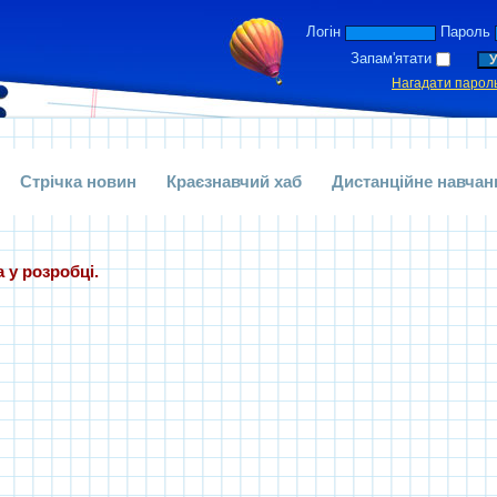
Логін
Пароль
Запам'ятати
Нагадати парол
Стрічка новин
Краєзнавчий хаб
Дистанційне навчан
 у розробці.