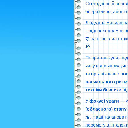
Сьогоднішній понед
оперативної Zoom-на
Людмила Василівна 
з відновленням осв
🤝 та окреслила кл
🧭.
Попри канікули, пе
часу відпочинку учні
та організовано
по
навчального
ритм
техніки
безпеки
під
У
фокусі
уваги
— у
(
обласного
)
етапу
🧠. Наші талановиті
перемогу в інтелект