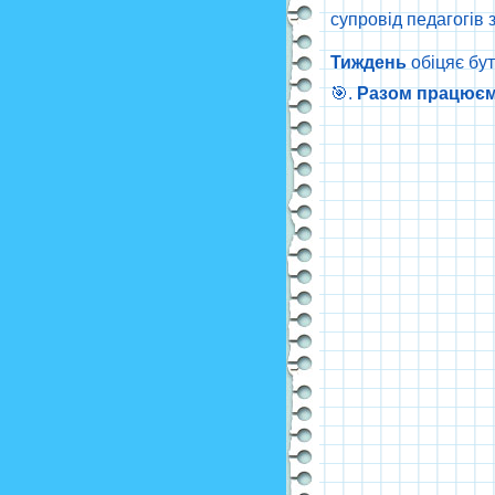
супровід педагогів з
Тиждень
обіцяє бу
🎯.
Разом
працює