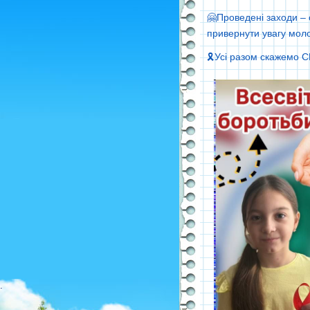
🤗Проведені заходи – 
привернути увагу моло
🎗Усі разом скажемо С
.