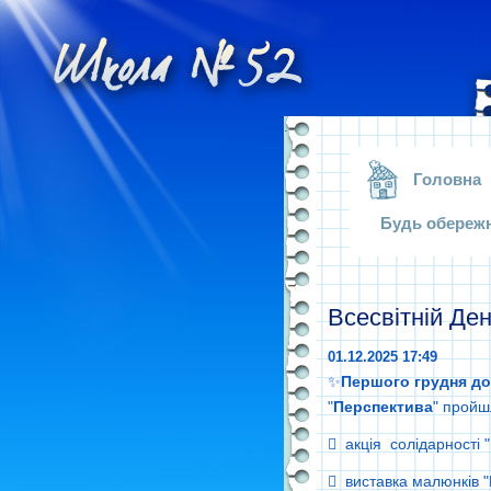
.
Головна
Будь обереж
Всесвітній Де
01.12.2025 17:49
✨
Першого
грудня
до
"
Перспектива
" пройшл
 акція солідарності 
 виставка малюнків "