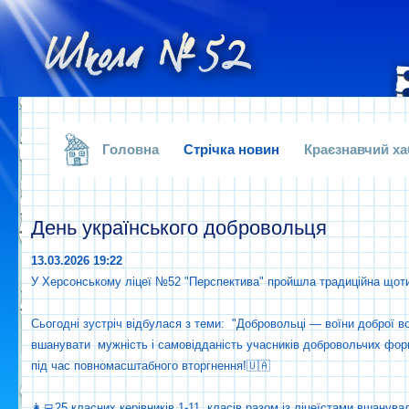
.
Головна
Стрічка новин
Краєзнавчий ха
День українського добровольця
13.03.2026 19:22
У Херсонському ліцеї №52 "Перспектива" пройшла традиційна щот
Сьогодні зустріч відбулася з теми: "Добровольці — воїни доброї вол
вшанувати мужність і самовідданість учасників добровольчих форм
під час повномасштабного вторгнення!🇺🇦
👩‍💻25 класних керівників 1-11 класів разом із ліцеїстами вшану